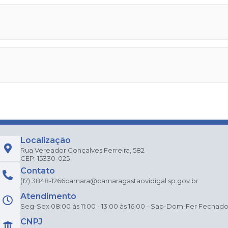
Localização
Rua Vereador Gonçalves Ferreira, 582
CEP: 15330-025
Contato
(17) 3848-1266
camara@camaragastaovidigal.sp.gov.br
Atendimento
Seg-Sex 08:00 às 11:00 - 13:00 às 16:00 - Sab-Dom-Fer Fechad
CNPJ