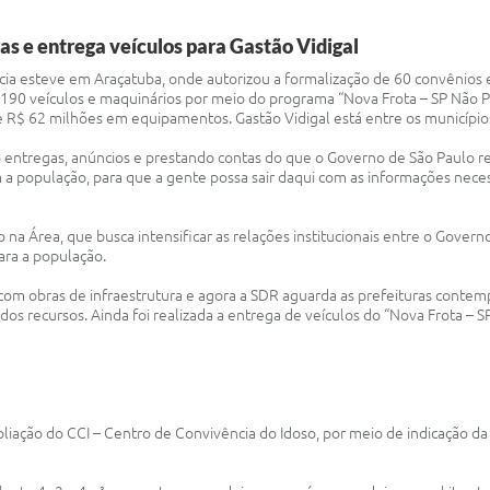
s e entrega veículos para Gastão Vidigal
rcia esteve em Araçatuba, onde autorizou a formalização de 60 convênios
190 veículos e maquinários por meio do programa “Nova Frota – SP Não Pa
e R$ 62 milhões em equipamentos. Gastão Vidigal está entre os municípi
 entregas, anúncios e prestando contas do que o Governo de São Paulo r
opulação, para que a gente possa sair daqui com as informações necessár
o na Área, que busca intensificar as relações institucionais entre o Gover
ara a população.
com obras de infraestrutura e agora a SDR aguarda as prefeituras conte
dos recursos. Ainda foi realizada a entrega de veículos do “Nova Frota – S
iação do CCI – Centro de Convivência do Idoso, por meio de indicação da