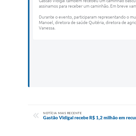
Gastão Vidigal também recebeu um caminhão basculan
assinamos para receber um caminhão. Em breve vamos 
Durante o evento, participaram representando o muni
Manoel, diretora de saúde Quitéria, diretora de agric
Vanessa.
NOTÍCIA MAIS RECENTE
Gastão Vidigal recebe R$ 1,2 milhão em recu