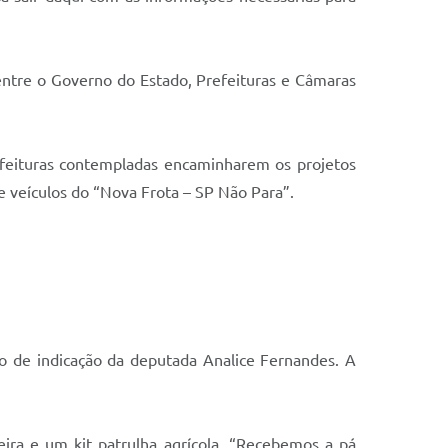
s entre o Governo do Estado, Prefeituras e Câmaras
efeituras contempladas encaminharem os projetos
de veículos do “Nova Frota – SP Não Para”.
o de indicação da deputada Analice Fernandes. A
ra e um kit patrulha agrícola. “Recebemos a pá