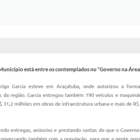
 MÍDIAS
RECEBA NOTÍCIAS
Município está entre os contemplados no “Governo na Área
igo Garcia esteve em Araçatuba, onde autorizou a formal
s da região. Garcia entregou também 190 veículos e maquin
 R$ 31,2 milhões em obras de infraestrutura urbana e mais de R
ndo entregas, anúncios e prestando contas do que o Governo
conversando também com a população, para que a gente possa