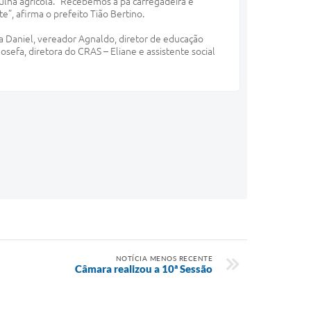
lha agrícola. “Recebemos a pá carregadeira e
”, afirma o prefeito Tião Bertino.
a Daniel, vereador Agnaldo, diretor de educação
osefa, diretora do CRAS – Eliane e assistente social
NOTÍCIA MENOS RECENTE
Câmara realizou a 10ª Sessão