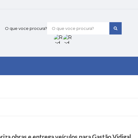
O que voce procura?
za obras e entrega veículos para Gastão Vidigal