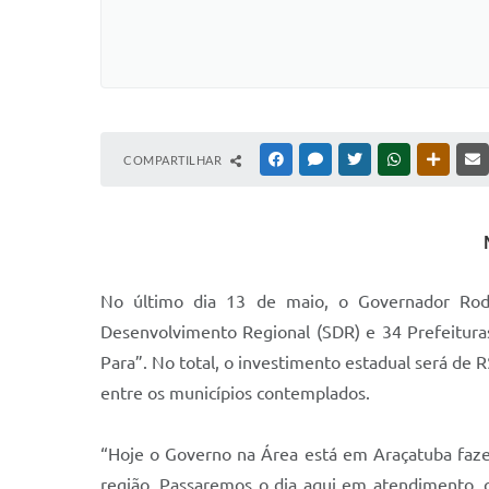
COMPARTILHAR
FACEBOOK
MESSENGER
TWITTER
WHATSAPP
OUTRAS
N
o último dia 13 de maio, o Governador Rodr
Desenvolvimento Regional (SDR) e 34 Prefeitura
Para”. No total, o investimento estadual será de
entre os municípios contemplados.
“Hoje o Governo na Área está em Araçatuba faze
região. Passaremos o dia aqui em atendimento, 