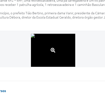
te 4×2 – 4m³, uma retroescavadeira, uma pá carregadeira e um kit patru
receber 1 patrulha agrícola, 1 retroescavadeira e 1 caminhão Basculante
cípio, o prefeito Tião Bertino, primeira dama Vanir, presidente da Câmar
ultura Débora, diretor da Escola Estadual Geraldo, diretora órgão gestor J
rsos