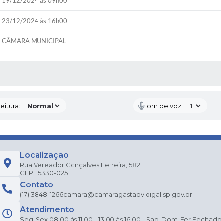
19/12/2024 às 09h00
23/12/2024 às 16h00
CÂMARA MUNICIPAL
 MÍDIAS
eitura:
Tom de voz:
Localização
Rua Vereador Gonçalves Ferreira, 582
CEP: 15330-025
Contato
(17) 3848-1266
camara@camaragastaovidigal.sp.gov.br
Atendimento
Seg-Sex 08:00 às 11:00 - 13:00 às 16:00 - Sab-Dom-Fer Fechad