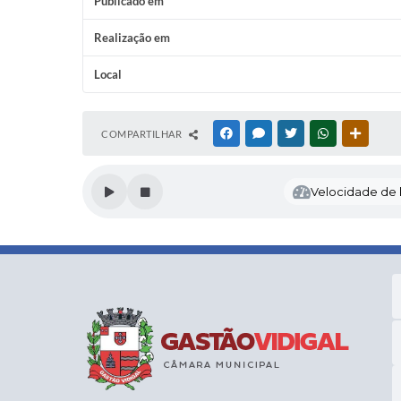
Publicado em
Realização em
Local
COMPARTILHAR
FACEBOOK
MESSENGER
TWITTER
WHATSAPP
OUTRAS
Velocidade de l