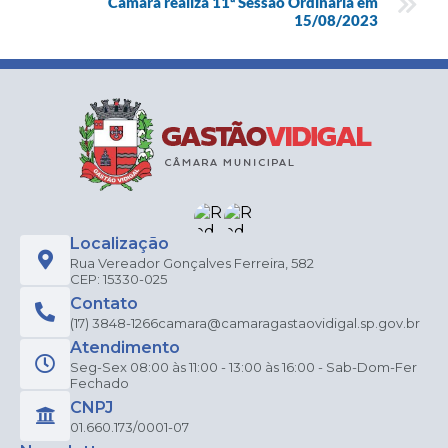
Câmara realiza 11ª Sessão Ordinária em
15/08/2023
Localização
Rua Vereador Gonçalves Ferreira, 582
CEP: 15330-025
Contato
(17) 3848-1266
camara@camaragastaovidigal.sp.gov.br
Atendimento
Seg-Sex 08:00 às 11:00 - 13:00 às 16:00 - Sab-Dom-Fer
Fechado
CNPJ
01.660.173/0001-07