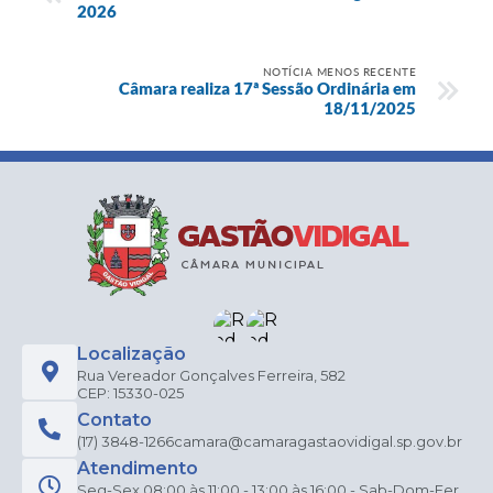
2026
NOTÍCIA MENOS RECENTE
Câmara realiza 17ª Sessão Ordinária em
18/11/2025
Localização
Rua Vereador Gonçalves Ferreira, 582
CEP: 15330-025
Contato
(17) 3848-1266
camara@camaragastaovidigal.sp.gov.br
Atendimento
Seg-Sex 08:00 às 11:00 - 13:00 às 16:00 - Sab-Dom-Fer