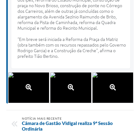
praça no Novo Brioso, construção de ponte no Córrego
dos Carreiros, além de outras já concluídas como o
alargamento da Avenida Sezínio Raimundo de Brito,
reforma da Pista de Caminhada, reforma da Quadra
Municipal e reforma do Recinto Municipal.
“Em breve será iniciada a Reforma da Praça da Matriz
(obra também com os recursos repassados pelo Governo
Rodrigo Garcia) e a Construção da Creche”, afirma o
prefeito Tião Bertino.
NOTÍCIA MAIS RECENTE
Câmara de Gastão Vidigal realiza 9ª Sessão
Ordinária