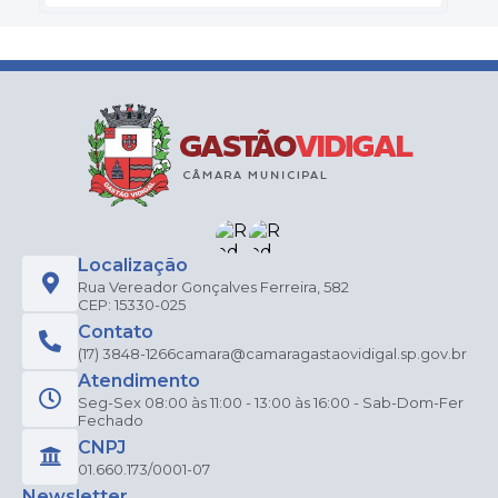
Localização
Rua Vereador Gonçalves Ferreira, 582
CEP: 15330-025
Contato
(17) 3848-1266
camara@camaragastaovidigal.sp.gov.br
Atendimento
Seg-Sex 08:00 às 11:00 - 13:00 às 16:00 - Sab-Dom-Fer
Fechado
CNPJ
01.660.173/0001-07
Newsletter